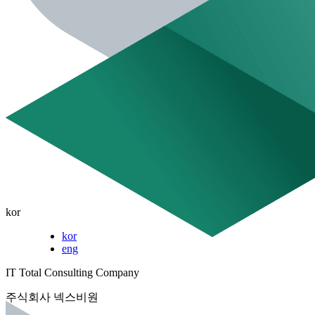
kor
kor
eng
IT Total Consulting Company
주식회사 넥스비원