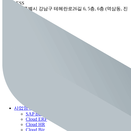
ADDRESS
서울특별시 강남구 테헤란로26길 6, 5층, 6층 (역삼동, 진
성빌딩)
TEL
02-552-4200
FAX
02-554-5673
E-MAIL
nexvione_pr@nexvionedrive.com
회사소개
회사소개
CEO 인사말
연혁
주요 고객사
오시는길
사업영역
SAP Business One ERP
Cloud ERP
Cloud HR
Cloud Biz