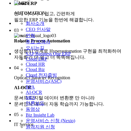
Cloud ERP
AUTOMATION
언제 어디서나 쉽고, 간편하게
필요한 ERP 기능을 한번에 해결합니다.
회사소개
CEO 인사말
03
연혁
Robotic Process Automation
주요 고객사
오시는길
생성형AI 연계로 Hyperautomation 구현을 최적화하여
SAP Business One ERP
자동화가 더 쉽고 더 똑똑해집니다.
Cloud ERP
Cloud HR
04
Cloud Biz
Cloud 전자증빙
Optical Character Recognition
운영서비스(ASC)
RPA
AI-OCR
AI-OCR
MES
문서의 디지털 데이터 변환뿐 만 아니라
언론보도
문서인식 데이터 자동 학습까지 가능합니다.
동영상
05
Biz Insight Lab
운영서비스 신청 (Nexio)
IT Service
원격지원 신청